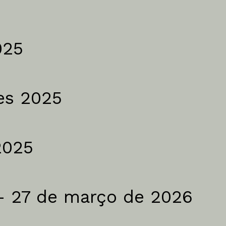
institu
Apoio Alimentar
tal
Saber +
Cidade no 
Jantar de 
025
Aniversári
des 2025
2025
 – 27 de março de 2026