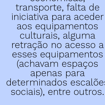
2000 > 2009
Oficina de Dança Criativa
transporte, falta de
1997 > 1999
Oficina de Música
iniciativa para aceder
Oficina das Emoções
aos equipamentos
Oficina de Expressões
loja
culturais, alguma
centro comunitário
Bazar Ecos Social
retração no acesso a
Serviço de Atendimento e Acompanhamento Social
Apoio Alimentar
esses equipamentos
Saber +
(achavam espaços
apenas para
representação institucional
determinados escalõe
EAPN Portugal – Núcleo de Aveiro
sociais), entre outros.
FAJDA – Federação de Associações Juvenis do Distrito
de Aveiro
Conselho Municipal de Juventude de S. João da Madeira