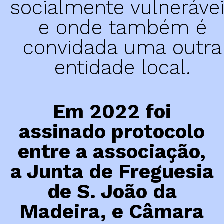
socialmente vulneráve
Dr. João da Silva Correia
e onde também é
AMU
convidada uma outra
entidade local.
Em 2022 foi
assinado protocolo
entre a associação,
a Junta de Freguesia
de S. João da
Madeira, e Câmara