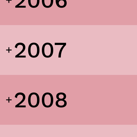
2006
promoção institucional
Cidade no Jardim
Jantar de Solidariedade
Aniversário da Associação
2007
parcerias
ACCL, Party Sleep Repeat
Comissão de Proteção de Crianças e Jovens SJM
2008
Banco Alimentar Contra a Fome, Aveiro
DGRSP, Equipa Entre o Douro e Vouga
Rede Social SJM
Agrupamento de Escolas
Dr. Serafim Leite
Agrupamento de Escolas