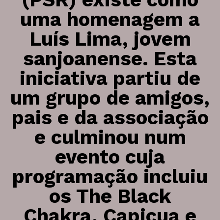
Marca Registada
uma homenagem a
Apoio ao Jovem
Planos e Relatórios Anuais
Familiarte
Luís Lima, jovem
Fichas Técnicas
Peregrinação Poética
sanjoanense. Esta
Poesia na Corda
iniciativa partiu de
Atividades de Verão
atividade
Semana da Juventude
um grupo de amigos,
Últimas Notícias
Cultura Conjunta
Arquivo de Notícias
pais e da associação
Cultura para Todos
Campanhas a Decorrer
Festa de Natal Centro Comunitário
e culminou num
Clipping Imprensa
Cartas ao Pai Natal
evento cuja
programação incluiu
galeria
oficinas
os The Black
2020 >
Oficina de Teatro
2010 > 2019
Chakra, Capicua e
Oficina de Defesa Pessoal