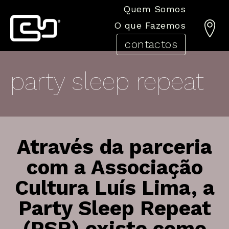
Quem Somos
O que Fazemos
contactos
sobre nós
voluntariado
party sleep repeat
História
Banco Local Voluntariado
Organização
projetos
Corpos Sociais
Lugares de Encontro
Equipa
Tinta de Limão
Através da parceria
formação
documentação
com a Associação
Dinamização de Ações de Formação
Estatutos
Cultura Luís Lima, a
Estágios Curriculares
Regulamentos
Party Sleep Repeat
Protocolos
(PSR) existe como
Associados
animação sociocultural