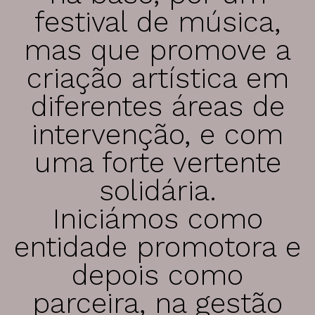
festival de música,
promoção institucional
mas que promove a
Cidade no Jardim
criação artística em
Jantar de Solidariedade
Aniversário da Associação
diferentes áreas de
intervenção, e com
parcerias
uma forte vertente
ACCL, Party Sleep Repeat
solidária.
Comissão de Proteção de Crianças e Jovens SJM
Iniciámos como
Banco Alimentar Contra a Fome, Aveiro
DGRSP, Equipa Entre o Douro e Vouga
entidade promotora e
Rede Social SJM
depois como
Agrupamento de Escolas
Dr. Serafim Leite
parceira, na gestão
Agrupamento de Escolas