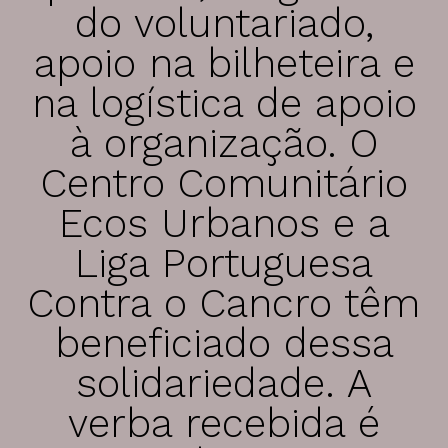
do voluntariado,
Dr. João da Silva Correia
apoio na bilheteira e
AMU
na logística de apoio
à organização. O
Centro Comunitário
Ecos Urbanos e a
Liga Portuguesa
Contra o Cancro têm
beneficiado dessa
solidariedade. A
verba recebida é