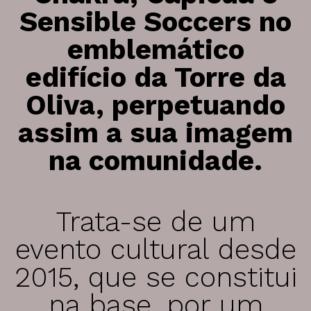
2000 > 2009
Oficina de Dança Criativa
Sensible Soccers no
1997 > 1999
Oficina de Música
emblemático
Oficina das Emoções
edifício da Torre da
Oficina de Expressões
loja
Oliva, perpetuando
centro comunitário
Bazar Ecos Social
assim a sua imagem
Serviço de Atendimento e Acompanhamento Social
Apoio Alimentar
na comunidade.
Saber +
Trata-se de um
representação institucional
evento cultural desde
EAPN Portugal – Núcleo de Aveiro
FAJDA – Federação de Associações Juvenis do Distrito
2015, que se constitui
de Aveiro
na base, por um
Conselho Municipal de Juventude de S. João da Madeira