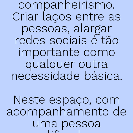
companheirismo.
Dr. João da Silva Correia
Criar laços entre as
AMU
pessoas, alargar
redes sociais é tão
importante como
qualquer outra
necessidade básica.
Neste espaço, com
acompanhamento de
uma pessoa