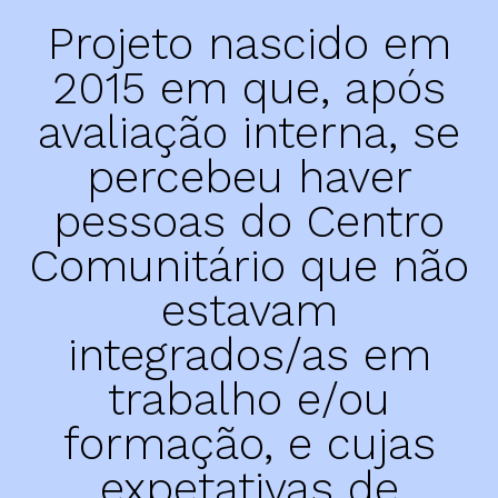
Marca Registada
Projeto nascido em
Apoio ao Jovem
Planos e Relatórios Anuais
Familiarte
2015 em que, após
Fichas Técnicas
Peregrinação Poética
avaliação interna, se
Poesia na Corda
percebeu haver
Atividades de Verão
atividade
Semana da Juventude
pessoas do Centro
Últimas Notícias
Cultura Conjunta
Arquivo de Notícias
Comunitário que não
Cultura para Todos
Campanhas a Decorrer
Festa de Natal Centro Comunitário
estavam
Clipping Imprensa
Cartas ao Pai Natal
integrados/as em
trabalho e/ou
galeria
oficinas
formação, e cujas
2020 >
Oficina de Teatro
2010 > 2019
expetativas de
Oficina de Defesa Pessoal