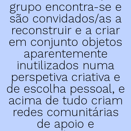
grupo encontra-se e
promoção institucional
são convidados/as a
Cidade no Jardim
reconstruir e a criar
Jantar de Solidariedade
Aniversário da Associação
em conjunto objetos
aparentemente
parcerias
inutilizados numa
ACCL, Party Sleep Repeat
perspetiva criativa e
Comissão de Proteção de Crianças e Jovens SJM
de escolha pessoal, e
Banco Alimentar Contra a Fome, Aveiro
acima de tudo criam
DGRSP, Equipa Entre o Douro e Vouga
Rede Social SJM
redes comunitárias
Agrupamento de Escolas
de apoio e
Dr. Serafim Leite
Agrupamento de Escolas