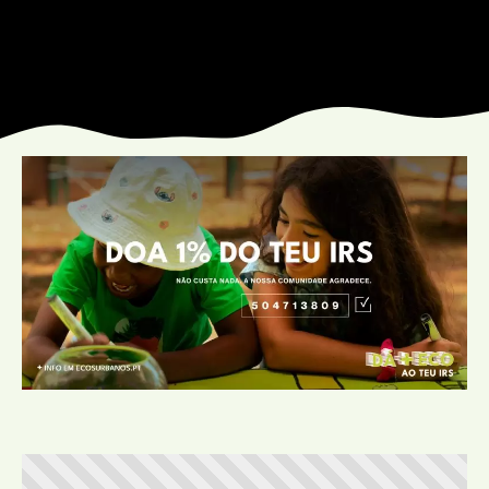
promoção institucional
Cidade no Jardim
Jantar de Solidariedade
Aniversário da Associação
parcerias
ACCL, Party Sleep Repeat
Comissão de Proteção de Crianças e Jovens SJM
Banco Alimentar Contra a Fome, Aveiro
DGRSP, Equipa Entre o Douro e Vouga
Rede Social SJM
Agrupamento de Escolas
Dr. Serafim Leite
Agrupamento de Escolas