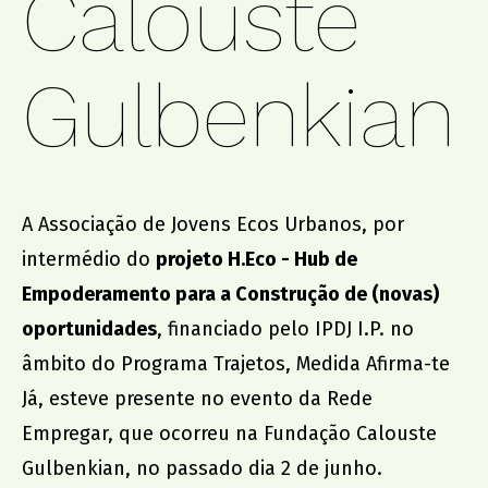
Calouste
promoção institucional
Gulbenkian
Cidade no Jardim
Jantar de Solidariedade
Aniversário da Associação
A Associação de Jovens Ecos Urbanos, por
parcerias
intermédio do
projeto H.Eco - Hub de
ACCL, Party Sleep Repeat
Empoderamento para a Construção de (novas)
Comissão de Proteção de Crianças e Jovens SJM
oportunidades
, financiado pelo IPDJ I.P. no
Banco Alimentar Contra a Fome, Aveiro
âmbito do Programa Trajetos, Medida Afirma-te
DGRSP, Equipa Entre o Douro e Vouga
Rede Social SJM
Já, esteve presente no evento da Rede
Agrupamento de Escolas
Empregar, que ocorreu na Fundação Calouste
Dr. Serafim Leite
Gulbenkian, no passado dia 2 de junho.
Agrupamento de Escolas