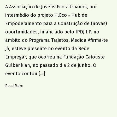
2000 > 2009
Oficina de Dança Criativa
A Associação de Jovens Ecos Urbanos, por
1997 > 1999
Oficina de Música
intermédio do projeto H.Eco - Hub de
Oficina das Emoções
Empoderamento para a Construção de (novas)
Oficina de Expressões
loja
oportunidades, financiado pelo IPDJ I.P. no
centro comunitário
âmbito do Programa Trajetos, Medida Afirma-te
Bazar Ecos Social
Serviço de Atendimento e Acompanhamento Social
Já, esteve presente no evento da Rede
Apoio Alimentar
Empregar, que ocorreu na Fundação Calouste
Saber +
Gulbenkian, no passado dia 2 de junho. O
evento contou […]
representação institucional
Read More
EAPN Portugal – Núcleo de Aveiro
FAJDA – Federação de Associações Juvenis do Distrito
de Aveiro
Conselho Municipal de Juventude de S. João da Madeira