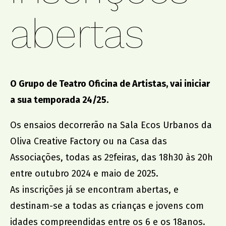
abertas
promoção institucional
Cidade no Jardim
Jantar de Solidariedade
Aniversário da Associação
O Grupo de Teatro Oficina de Artistas, vai iniciar
a sua temporada 24/25.
parcerias
Os ensaios decorrerão na Sala Ecos Urbanos da
ACCL, Party Sleep Repeat
Comissão de Proteção de Crianças e Jovens SJM
Oliva Creative Factory ou na Casa das
Banco Alimentar Contra a Fome, Aveiro
Associações, todas as 2ºfeiras, das 18h30 às 20h
DGRSP, Equipa Entre o Douro e Vouga
entre outubro 2024 e maio de 2025.
Rede Social SJM
As inscrições já se encontram abertas, e
Agrupamento de Escolas
destinam-se a todas as crianças e jovens com
Dr. Serafim Leite
idades compreendidas entre os 6 e os 18anos.
Agrupamento de Escolas