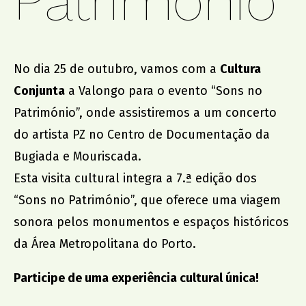
Património
promoção institucional
Cidade no Jardim
No dia 25 de outubro, vamos com a
Cultura
Jantar de Solidariedade
Aniversário da Associação
Conjunta
a Valongo para o evento “
Sons no
Património
”, onde assistiremos a um concerto
do artista PZ no
Centro de Documentação da
parcerias
Bugiada e Mouriscada
.
ACCL, Party Sleep Repeat
Esta visita cultural integra a 7.ª edição dos
Comissão de Proteção de Crianças e Jovens SJM
“Sons no Património”, que oferece uma viagem
Banco Alimentar Contra a Fome, Aveiro
sonora pelos monumentos e espaços históricos
DGRSP, Equipa Entre o Douro e Vouga
da Área Metropolitana do Porto.
Rede Social SJM
Agrupamento de Escolas
Participe de uma experiência cultural única!
Dr. Serafim Leite
Agrupamento de Escolas