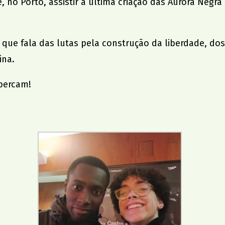
e
, no Porto, assistir à última criação das
Aurora Negra
 que fala das lutas pela construção da liberdade, do
ina.
 percam!