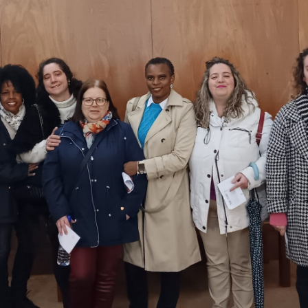
institu
Apoio Alimentar
tal
Saber +
Cidade no 
Jantar de 
Aniversári