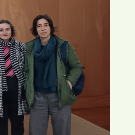
Agrupamento de Escolas
cional
Dr. João da Silva Correia
Jardim
AMU
Solidariedade
o da Associação