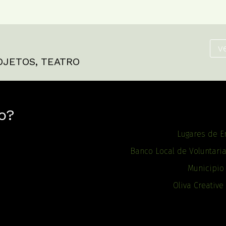
v
OJETOS
,
TEATRO
o?
Lugares de E
Banco Local de Voluntari
Municipio
Oliva Creative