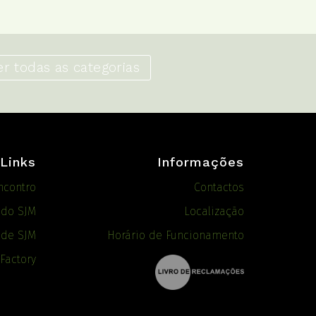
er todas as categorias
Links
Informações
ncontro
Contactos
ado SJM
Localização
 de SJM
Horário de Funcionamento
 Factory