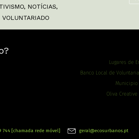
TIVISMO
,
NOTÍCIAS
,
,
VOLUNTARIADO
o?
Lugares de E
Banco Local de Voluntari
Municipio
Oliva Creative
9 744 [chamada rede móvel]
geral@ecosurbanos.pt