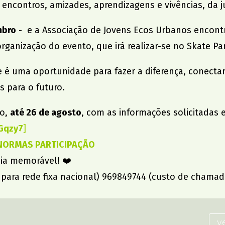
ar encontros, amizades, aprendizagens e vivências, da 
mbro
- e a Associação de Jovens Ecos Urbanos encontra
organização do evento, que irá realizar-se no Skate Pa
 é uma oportunidade para fazer a diferença, conect
 para o futuro.
io,
até 26 de agosto
, com as informações solicitadas 
Gqzy7
]
NORMAS PARTICIPAÇÃO
cia memorável! ❤️
ara rede fixa nacional) 969849744 (custo de chamad
v