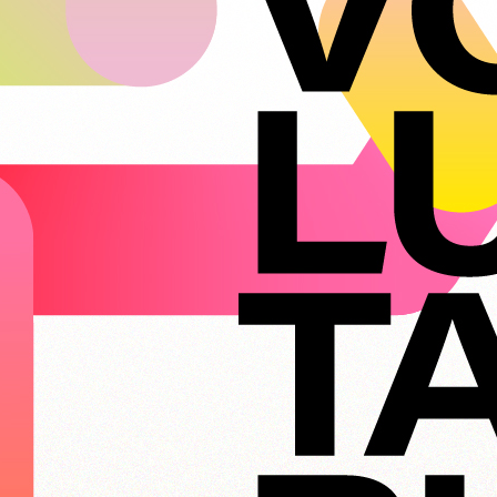
institu
Apoio Alimentar
tal
Saber +
Cidade no 
Jantar de 
Aniversári