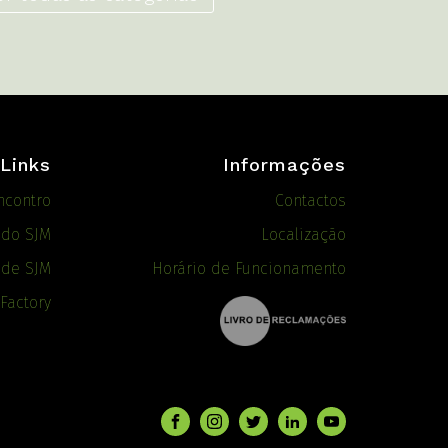
Links
Informações
ncontro
Contactos
ado SJM
Localização
 de SJM
Horário de Funcionamento
 Factory