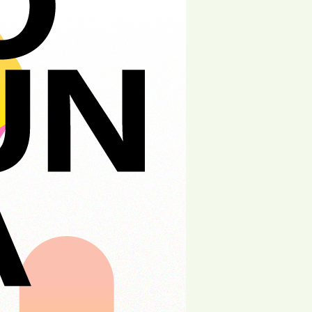
Agrupamento de Escolas
cional
Dr. João da Silva Correia
Jardim
AMU
Solidariedade
o da Associação