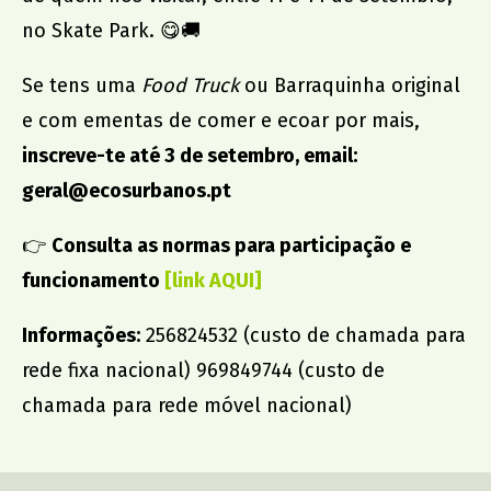
Dr. João da Silva Correia
no Skate Park. 😋🚚
AMU
Se tens uma
Food Truck
ou Barraquinha original
e com ementas de comer e ecoar por mais,
inscreve-te até 3 de setembro, email:
geral@ecosurbanos.pt
👉
Consulta as normas para participação e
funcionamento
[link AQUI
]
Informações:
256824532 (custo de chamada para
rede fixa nacional) 969849744 (custo de
chamada para rede móvel nacional)