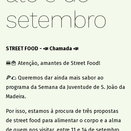
setembro
promoção institucional
Cidade no Jardim
Jantar de Solidariedade
Aniversário da Associação
STREET FOOD -
📣
Chamada
📣
parcerias
🍔🍟 Atenção, amantes de Street Food!
ACCL, Party Sleep Repeat
🍕🌮 Queremos dar ainda mais sabor ao
Comissão de Proteção de Crianças e Jovens SJM
programa da
Semana da Juventude de S. João da
Banco Alimentar Contra a Fome, Aveiro
Madeira.
DGRSP, Equipa Entre o Douro e Vouga
Rede Social SJM
Por isso, estamos à procura de três propostas
Agrupamento de Escolas
de street food para alimentar o corpo e a alma
Dr. Serafim Leite
de quem nos visitar, entre 11 e 14 de setembro,
Agrupamento de Escolas