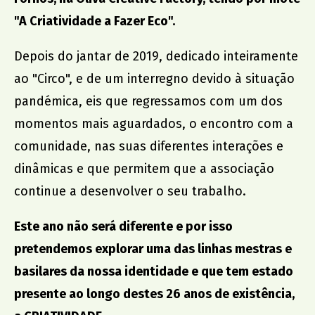
"A Criatividade a Fazer Eco".
promoção institucional
Cidade no Jardim
Depois do jantar de 2019, dedicado inteiramente
Jantar de Solidariedade
ao "Circo", e de um interregno devido à situação
Aniversário da Associação
pandémica, eis que regressamos com um dos
momentos mais aguardados, o encontro com a
parcerias
comunidade, nas suas diferentes interações e
dinâmicas e que permitem que a associação
ACCL, Party Sleep Repeat
continue a desenvolver o seu trabalho.
Comissão de Proteção de Crianças e Jovens SJM
Banco Alimentar Contra a Fome, Aveiro
Este ano não será diferente e por isso
DGRSP, Equipa Entre o Douro e Vouga
pretendemos explorar uma das linhas mestras e
Rede Social SJM
basilares da nossa identidade e que tem estado
Agrupamento de Escolas
presente ao longo destes 26 anos de existência,
Dr. Serafim Leite
Agrupamento de Escolas