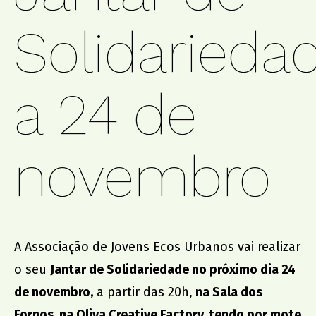
2000 > 2009
Oficina de Dança Criativa
1997 > 1999
Solidarieda
Oficina de Música
Oficina das Emoções
Oficina de Expressões
loja
a 24 de
centro comunitário
Bazar Ecos Social
Serviço de Atendimento e Acompanhamento Social
Apoio Alimentar
novembro
Saber +
representação institucional
A Associação de Jovens Ecos Urbanos vai realizar
EAPN Portugal – Núcleo de Aveiro
o seu
Jantar de Solidariedade no próximo dia 24
FAJDA – Federação de Associações Juvenis do Distrito
de novembro,
a partir das 20h,
na Sala dos
de Aveiro
Conselho Municipal de Juventude de S. João da Madeira
Fornos, na
Oliva Creative Factory
, tendo por mote