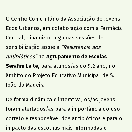
promoção institucional
O Centro Comunitário da Associação de Jovens
Cidade no Jardim
Ecos Urbanos, em colaboração com a Farmácia
Jantar de Solidariedade
Central, dinamizou algumas sessões de
Aniversário da Associação
sensibilização sobre a
“Resistência aos
antibióticos”
no
Agrupamento de Escolas
parcerias
Serafim Leite
, para alunos/as do 9.º ano, no
ACCL, Party Sleep Repeat
âmbito do
Projeto Educativo Municipal de S.
Comissão de Proteção de Crianças e Jovens SJM
João da Madeira
Banco Alimentar Contra a Fome, Aveiro
DGRSP, Equipa Entre o Douro e Vouga
De forma dinâmica e interativa, os/as jovens
Rede Social SJM
foram alertados/as para a importância do uso
Agrupamento de Escolas
correto e responsável dos antibióticos e para o
Dr. Serafim Leite
impacto das escolhas mais informadas e
Agrupamento de Escolas