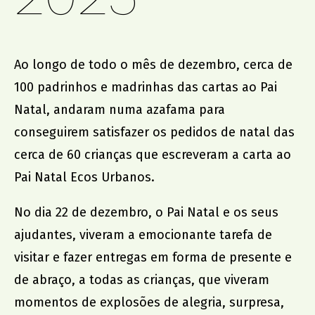
promoção institucional
Cidade no Jardim
Ao longo de todo o mês de dezembro, cerca de
Jantar de Solidariedade
100 padrinhos e madrinhas das cartas ao Pai
Aniversário da Associação
Natal, andaram numa azafama para
conseguirem satisfazer os pedidos de natal das
parcerias
cerca de 60 crianças que escreveram a carta ao
ACCL, Party Sleep Repeat
Pai Natal Ecos Urbanos.
Comissão de Proteção de Crianças e Jovens SJM
No dia 22 de dezembro, o Pai Natal e os seus
Banco Alimentar Contra a Fome, Aveiro
ajudantes, viveram a emocionante tarefa de
DGRSP, Equipa Entre o Douro e Vouga
Rede Social SJM
visitar e fazer entregas em forma de presente e
Agrupamento de Escolas
de abraço, a todas as crianças, que viveram
Dr. Serafim Leite
momentos de explosões de alegria, surpresa,
Agrupamento de Escolas