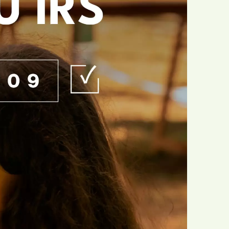
Agrupamento de Escolas
cional
Dr. João da Silva Correia
Jardim
AMU
Solidariedade
o da Associação