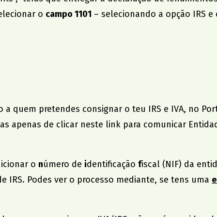
elecionar o
campo 1101
– selecionando a opção IRS e
o a quem pretendes consignar o teu IRS e IVA, no Po
tas apenas de clicar
neste link para comunicar Entida
dicionar o
n
úmero de
i
dentificação
f
iscal (NIF) da ent
de IRS. Podes ver o processo mediante, se tens uma
e