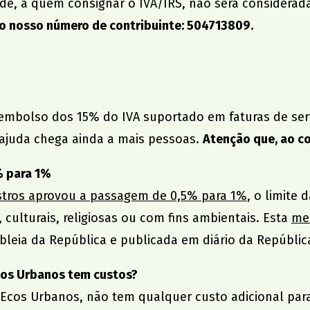
e, a quem consignar o IVA/IRS, não será considerad
 o nosso número de contribuinte: 504713809.
reembolso dos 15% do IVA suportado em faturas de ser
ajuda chega ainda a mais pessoas.
Atenção que, ao con
% para 1%
stros aprovou a passagem de 0,5% para 1%
, o limite
s, culturais, religiosas ou com fins ambientais. Esta
med
leia da República e publicada em diário da Repúblic
cos Urbanos tem cu
stos?
 Ecos Urbanos, não tem qualquer custo adicional para t