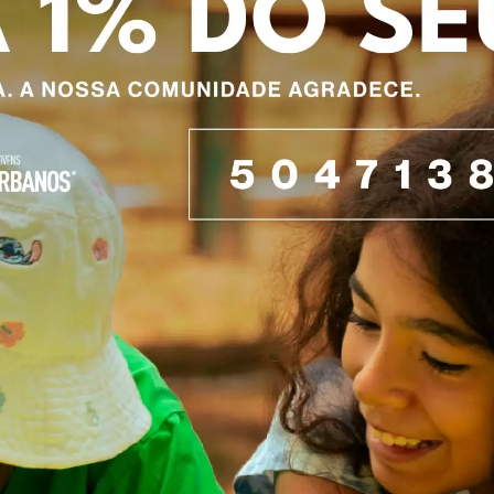
institu
Apoio Alimentar
tal
Saber +
Cidade no 
Jantar de 
Aniversári