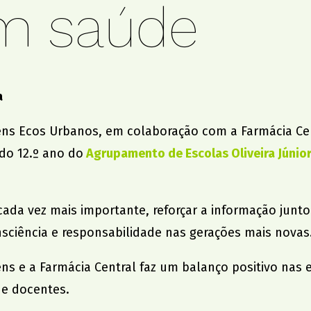
em saúde
institu
Apoio Alimentar
tal
Saber +
Cidade no 
Jantar de 
Aniversári
a
ens Ecos Urbanos, em colaboração com a Farmácia Ce
 do 12.º ano do
Agrupamento de Escolas Oliveira Júnior
da vez mais importante, reforçar a informação junto 
onsciência e responsabilidade nas gerações mais novas
ns e a Farmácia Central faz um balanço positivo nas
 e docentes.