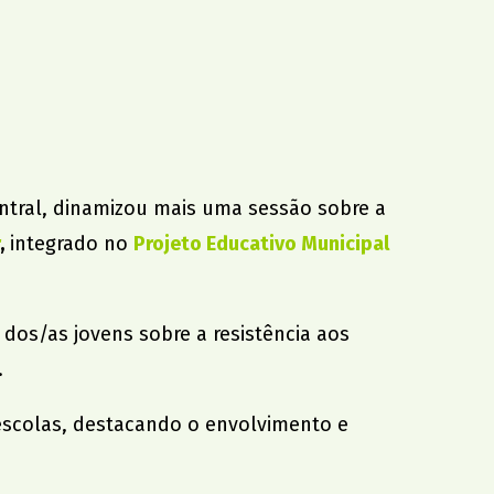
Agrupamento de Escolas
cional
Dr. João da Silva Correia
Jardim
AMU
Solidariedade
o da Associação
ntral, dinamizou mais uma sessão sobre a
,
integrado no
Projeto Educativo Municipal
dos/as jovens sobre a resistência aos
.
 escolas, destacando o envolvimento e