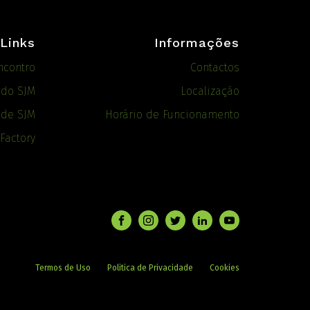
Links
Informações
ncontro
Contactos
ado SJM
Localização
 de SJM
Horário de Funcionamento
 Factory
Termos de Uso
Politica de Privacidade
Cookies