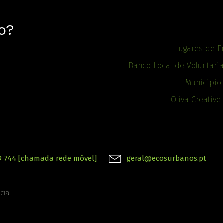
o?
Lugares de E
Banco Local de Voluntari
Municipio
Oliva Creative
9 744 [chamada rede móvel]
geral@ecosurbanos.pt
cial