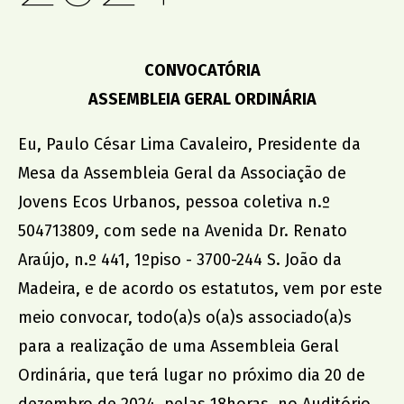
promoção institucional
Cidade no Jardim
CONVOCATÓRIA
Jantar de Solidariedade
ASSEMBLEIA GERAL ORDINÁRIA
Aniversário da Associação
Eu, Paulo César Lima Cavaleiro, Presidente da
Mesa da Assembleia Geral da Associação de
parcerias
Jovens Ecos Urbanos, pessoa coletiva n.º
ACCL, Party Sleep Repeat
504713809, com sede na Avenida Dr. Renato
Comissão de Proteção de Crianças e Jovens SJM
Araújo, n.º 441, 1ºpiso - 3700-244 S. João da
Banco Alimentar Contra a Fome, Aveiro
Madeira, e de acordo os estatutos, vem por este
DGRSP, Equipa Entre o Douro e Vouga
meio convocar, todo(a)s o(a)s associado(a)s
Rede Social SJM
para a realização de uma Assembleia Geral
Agrupamento de Escolas
Ordinária, que terá lugar no próximo dia 20 de
Dr. Serafim Leite
Agrupamento de Escolas