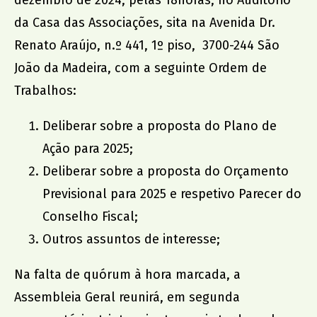
dezembro de 2024, pelas 18horas, no Auditório
Dr. João da Silva Correia
da Casa das Associações, sita na Avenida Dr.
AMU
Renato Araújo, n.º 441, 1º piso, 3700-244 São
João da Madeira, com a seguinte Ordem de
Trabalhos:
Deliberar sobre a proposta do Plano de
Ação para 2025;
Deliberar sobre a proposta do Orçamento
Previsional para 2025 e respetivo Parecer do
Conselho Fiscal;
Outros assuntos de interesse;
Na falta de quórum à hora marcada, a
Assembleia Geral reunirá, em segunda