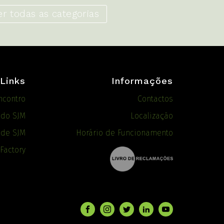
er todas as categorias
Links
Informações
ncontro
Contactos
ado SJM
Localização
 de SJM
Horário de Funcionamento
 Factory