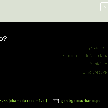
v
o?
Lugares de E
Banco Local de Voluntari
Municipio
Oliva Creative
9 744 [chamada rede móvel]
geral@ecosurbanos.pt