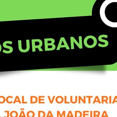
institu
Apoio Alimentar
tal
Saber +
Cidade no 
Jantar de 
Aniversári