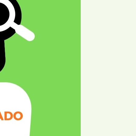
Agrupamento de Escolas
cional
Dr. João da Silva Correia
Jardim
AMU
Solidariedade
o da Associação