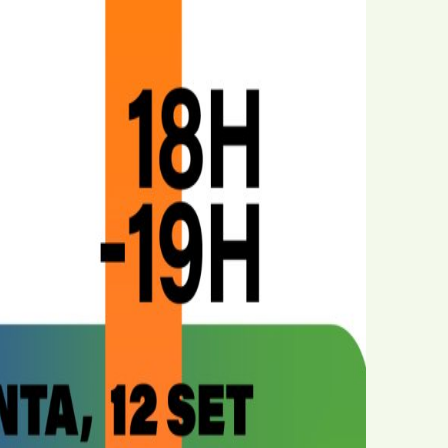
Agrupamento de Escolas
cional
Dr. João da Silva Correia
Jardim
AMU
Solidariedade
o da Associação