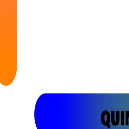
institu
Apoio Alimentar
tal
Saber +
Cidade no 
Jantar de 
Aniversári