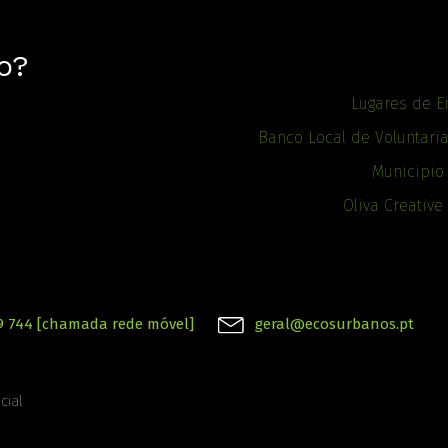
o?
Lugares de E
Banco Local de Voluntari
Municipio
Oliva Creative
9 744 [chamada rede móvel]
geral@ecosurbanos.pt
cial