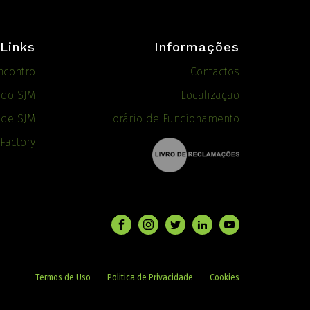
Links
Informações
ncontro
Contactos
ado SJM
Localização
 de SJM
Horário de Funcionamento
 Factory
Termos de Uso
Politica de Privacidade
Cookies