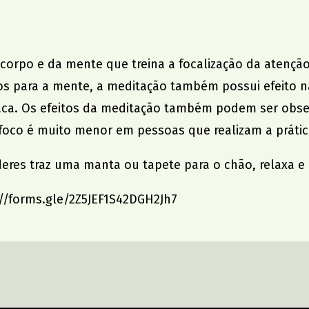
corpo e da mente que treina a focalização da atenção
os para a mente, a meditação também possui efeito n
íaca. Os efeitos da meditação também podem ser obse
oco é muito menor em pessoas que realizam a prátic
res traz uma manta ou tapete para o chão, relaxa e aí
://forms.gle/2Z5JEF1S42DGH2Jh7