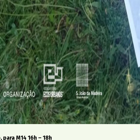
 para M14 16h – 18h