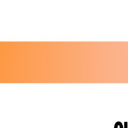
institu
Apoio Alimentar
tal
Saber +
Cidade no 
Jantar de 
Aniversári