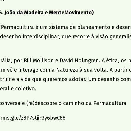
S. João da Madeira e
MenteMovimento
)
 A Permacultura é um sistema de planeamento e dese
senho interdisciplinar, que recorre à visão generalist
ália, por Bill Mollison e David Holmgren. A ética, os 
vê e interage com a Natureza à sua volta. A partir 
uir e a vida que queremos adotar. Um desenho com ar
eral e coletivo.
a conversa e (re)descobre o caminho da Permacultura
orms.gle/z8P7stjiF3y6bwC68