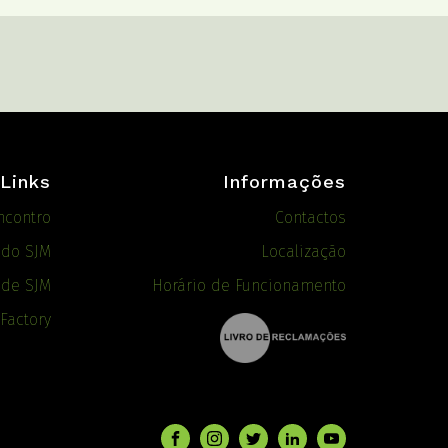
Links
Informações
ncontro
Contactos
ado SJM
Localização
 de SJM
Horário de Funcionamento
 Factory