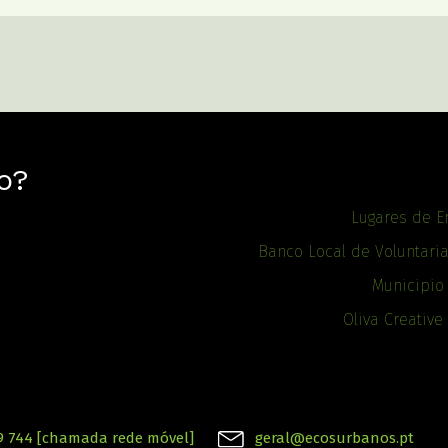
o?
Lugares de E
Banco Local de Voluntari
Municipio
Oliva Creative
9 744 [chamada rede móvel]
geral@ecosurbanos.pt