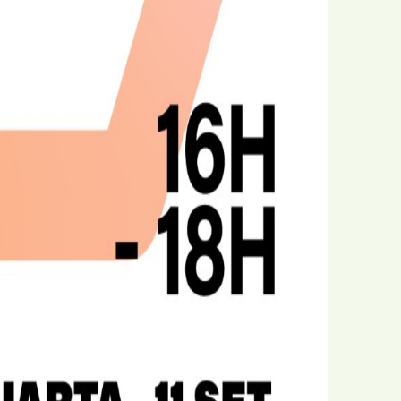
Agrupamento de Escolas
cional
Dr. João da Silva Correia
Jardim
AMU
Solidariedade
o da Associação