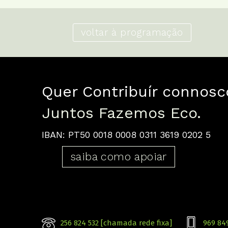
voltar à programação
Quer Contribuír connosc
Juntos Fazemos Eco.
IBAN: PT50 0018 0008 0311 3619 0202 5
saiba como apoiar
256 824 532 [chamada rede fixa]
969 84