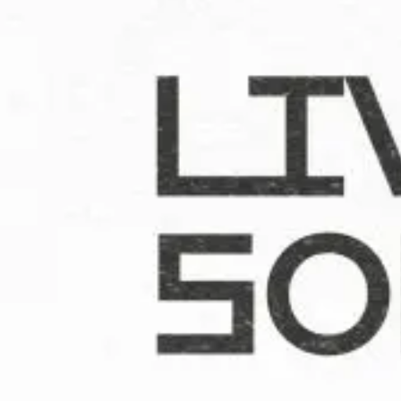
promoção institucional
Cidade no Jardim
Jantar de Solidariedade
Aniversário da Associação
parcerias
ACCL, Party Sleep Repeat
Comissão de Proteção de Crianças e Jovens SJM
Banco Alimentar Contra a Fome, Aveiro
DGRSP, Equipa Entre o Douro e Vouga
Rede Social SJM
Agrupamento de Escolas
Dr. Serafim Leite
Agrupamento de Escolas