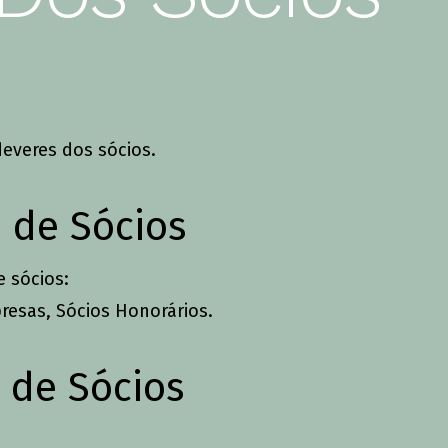
institu
Apoio Alimentar
tal
Saber +
Cidade no 
Jantar de 
Aniversári
deveres dos sócios.
a de Sócios
e sócios:
resas,
Sócios Honorários.
o de Sócios